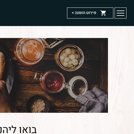
דלג לתוכן
דלג לסרגל הניווט
פירוט הזמנה >
פתיחת
חלונית
דף הבית
עגלה
החנות שלנו
הסיפור שלנו
מזנון פרנק בתל-אביב
מדיניות משלוחים
תנאי שימוש
צרו קשר
מדיניות פרטיות
פרנק
לעמוד
באינסטגרם
הפייסבוק
בואו ליה
של