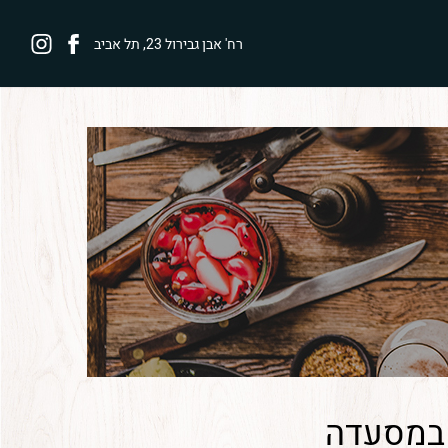
לעמוד
פרנק
רח' אבן גבירול 23, תל אביב
הפייסבוק
באינסטגרם
של
פרנק
 במסעדה