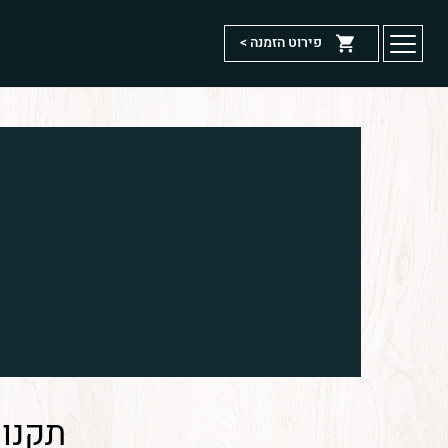
דלג לתוכן
דלג לסרגל הניווט
פירוט הזמנה >
פתיחת
חלונית
דף הבית
עגלה
החנות שלנו
הסיפור שלנו
מזנון פרנק בתל-אביב
מדיניות משלוחים
תנאי שימוש
צרו קשר
מדיניות פרטיות
פרנק
לעמוד
באינסטגרם
הפייסבוק
תקנון
של